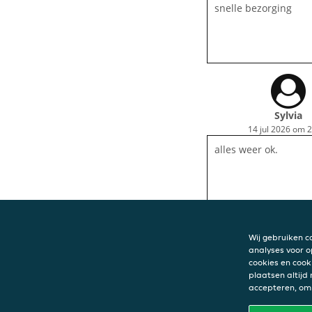
snelle bezorging
Sylvia
14 jul 2026 om 
alles weer ok.
Wij gebruiken c
analyses voor o
cookies en cook
CONTACT
plaatsen altijd
accepteren, om 
Palermo
Den Haag