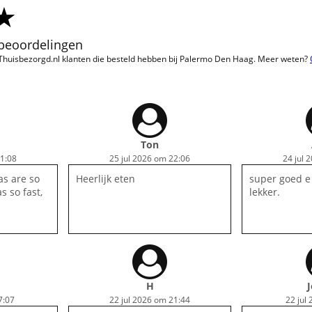
 beoordelingen
n Thuisbezorgd.nl klanten die besteld hebben bij Palermo Den Haag. Meer weten?
Ton
21:08
25 jul 2026 om 22:06
24 jul 
as are so
Heerlijk eten
super goed e
s so fast,
lekker.
H
7:07
22 jul 2026 om 21:44
22 jul