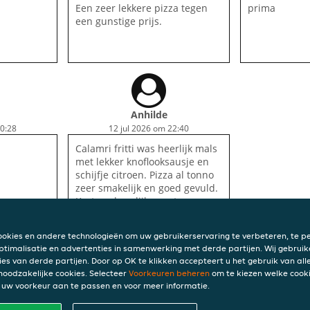
Een zeer lekkere pizza tegen
prima
een gunstige prijs.
Anhilde
20:28
12 jul 2026 om 22:40
Calamri fritti was heerlijk mals
met lekker knoflooksausje en
schijfje citroen. Pizza al tonno
zeer smakelijk en goed gevuld.
Kortom, heerlijk gegeten en
voor herhaling vatbaar!
ookies en andere technologieën om uw gebruikerservaring te verbeteren, te pe
ptimalisatie en advertenties in samenwerking met derde partijen. Wij gebruik
ies van derde partijen. Door op OK te klikken accepteert u het gebruik van alle
INFO
 noodzakelijke cookies. Selecteer
Voorkeuren beheren
om te kiezen welke cooki
uw voorkeur aan te passen en voor meer informatie.
Algem
Privac